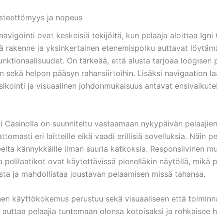
esteettömyys ja nopeus
navigointi ovat keskeisiä tekijöitä, kun pelaaja aloittaa Ign
ä rakenne ja yksinkertainen etenemispolku auttavat löytämä
unktionaalisuudet. On tärkeää, että alusta tarjoaa loogisen 
n sekä helpon pääsyn rahansiirtoihin. Lisäksi navigaation la
sikointi ja visuaalinen johdonmukaisuus antavat ensivaikut
.
i Casinolla on suunniteltu vastaamaan nykypäivän pelaajien
omasti eri laitteille eikä vaadi erillisiä sovelluksia. Näin p
elta kännykkäille ilman suuria katkoksia. Responsiivinen mu
 ja pelilaatikot ovat käytettävissä pienelläkin näytöllä, mikä
usta ja mahdollistaa joustavan pelaamisen missä tahansa.
inen käyttökokemus perustuu sekä visuaaliseen että toiminna
 auttaa pelaajia tuntemaan olonsa kotoisaksi ja rohkaisee h