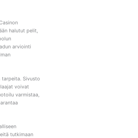
i Casinon
än halutut pelit,
polun
adun arviointi
elman
 tarpeita. Sivusto
elaajat voivat
otoilu varmistaa,
 parantaa
lliseen
eitä tutkimaan