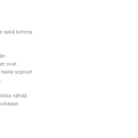
ta sekä kotona
ään
set ovat
 heille sopivat
.
llista nähdä
a oikeaan