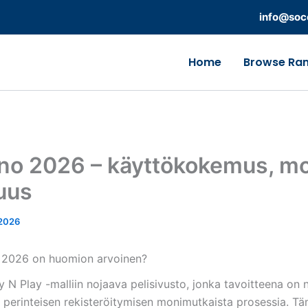
info@socc
Home
Browse Ra
ino 2026 – käyttökokemus, mob
suus
 2026
o 2026 on huomion arvoinen?
 N Play -malliin nojaava pelisivusto, jonka tavoitteena on 
 perinteisen rekisteröitymisen monimutkaista prosessia. T