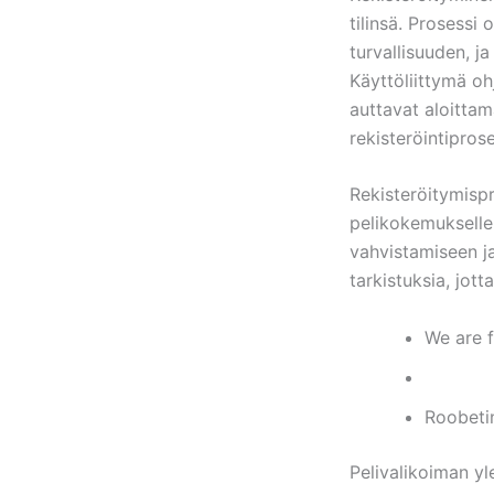
tilinsä. Prosessi
turvallisuuden, j
Käyttöliittymä oh
auttavat aloittam
rekisteröintipros
Rekisteröitymispro
pelikokemukselle. 
vahvistamiseen ja
tarkistuksia, jott
We are 
Roobetin
Pelivalikoiman yl