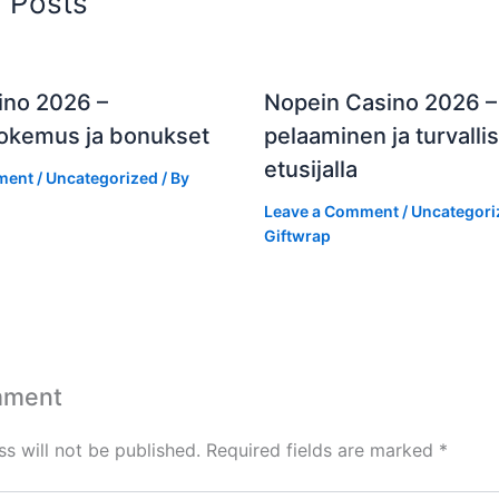
d Posts
ino 2026 –
Nopein Casino 2026 –
kokemus ja bonukset
pelaaminen ja turvalli
etusijalla
ment
/
Uncategorized
/ By
Leave a Comment
/
Uncategori
Giftwrap
mment
s will not be published.
Required fields are marked
*