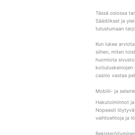
Tässä osiossa tar
Säädökset ja ylei
tutustumaan tarjo
Kun lukee arviota
siihen, miten toi
huomiota sivuston
kotiutuskeinojen
casino vastaa pe
Mobiili- ja selai
Hakutoiminnot ja
Nopeasti löytyvät 
vaihtoehtoja ja l
Rekisteröityminen