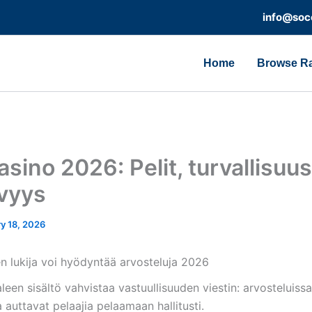
info@socc
Home
Browse R
asino 2026: Pelit, turvallisuus
ävyys
y 18, 2026
n lukija voi hyödyntää arvosteluja 2026
leen sisältö vahvistaa vastuullisuuden viestin: arvosteluissa
a auttavat pelaajia pelaamaan hallitusti.