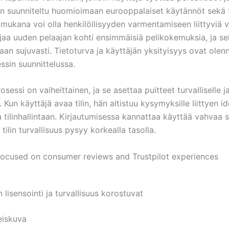
 on suunniteltu huomioimaan eurooppalaiset käytännöt sekä t
a mukana voi olla henkilöllisyyden varmentamiseen liittyviä v
jaa uuden pelaajan kohti ensimmäisiä pelikokemuksia, ja se
aan sujuvasti. Tietoturva ja käyttäjän yksityisyys ovat olenn
essin suunnittelussa.
sessi on vaiheittainen, ja se asettaa puitteet turvalliselle j
Kun käyttäjä avaa tilin, hän altistuu kysymyksille liittyen id
 tilinhallintaan. Kirjautumisessa kannattaa käyttää vahvaa 
a tilin turvallisuus pysyy korkealla tasolla.
focused on consumer reviews and Trustpilot experiences
 lisensointi ja turvallisuus korostuvat
eiskuva