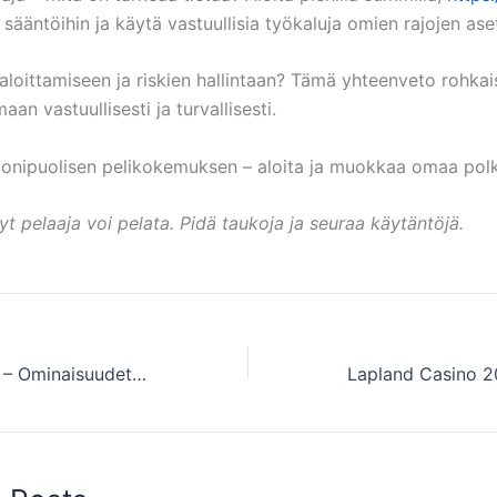
u sääntöihin ja käytä vastuullisia työkaluja omien rajojen as
 aloittamiseen ja riskien hallintaan? Tämä yhteenveto rohka
maan vastuullisesti ja turvallisesti.
onipuolisen pelikokemuksen – aloita ja muokkaa omaa polk
yt pelaaja voi pelata. Pidä taukoja ja seuraa käytäntöjä.
rizk casino 2026 – Ominaisuudet ja käyttökokemus