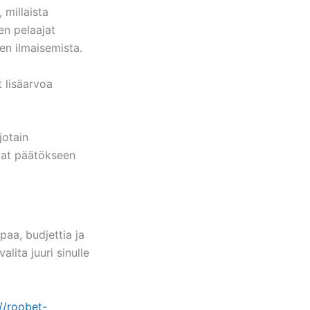
 millaista
en pelaajat
en ilmaisemista.
 lisäarvoa
jotain
avat päätökseen
paa, budjettia ja
alita juuri sinulle
://roobet-