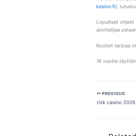
kasino.fi/
, tutust
Lopulliset ohjeet
aloittelijaa pelaa
Roobet tarjoaa m
18 vuotta täyttän
PREVIOUS